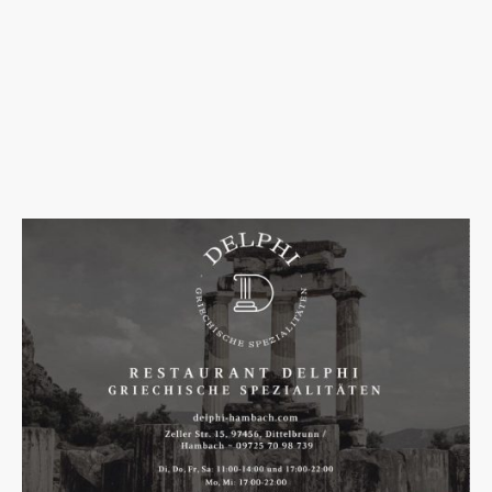
viele verschiedene Aktivitäten anbieten.
Außerdem tragen Sponsoren dazu bei, das
Vereinsleben aktiv zu halten und die
Gemeinschaft zu stärken. Ohne das Geld der
Sponsoren wäre es für viele Vereine
schwierig, ihre Ziele zu erreichen und sich
weiterzuentwickeln.